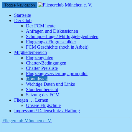
Toggle Navigation
Startseite
Der Club
Der FCM heute
Anfragen und Diskussionen
Schnupperflüge / Mitfluggelegenheiten
Flugzeug- / Flugreisebilder
FCM Geschichte (noch in Arbeit)
Mitgliederbereich
Flugzeugdaten
Charter-Bedingungen
Charter-Preisliste
Flugzeugreservierung apron pilot
Downloads
Wichtige Daten und Links
Stundenübersicht
Satzung des FCM
Fliegen … Lernen
Unsere Flugschule
Impressum / Datenschutz / Haftung
Fliegerclub München e. V.